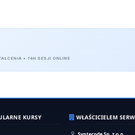
ULARNE KURSY
WŁAŚCICIELEM SERWI
Syntecode Sp. z o.o.