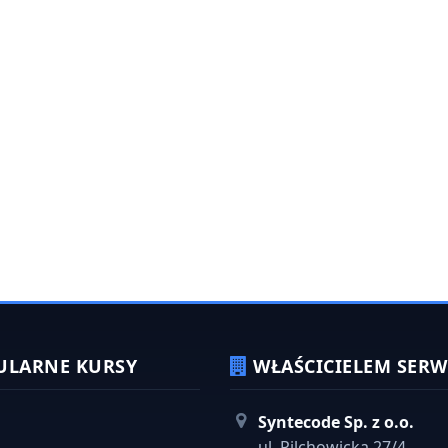
ULARNE KURSY
WŁAŚCICIELEM SERWI
Syntecode Sp. z o.o.
ul. Pilchowicka 27/4